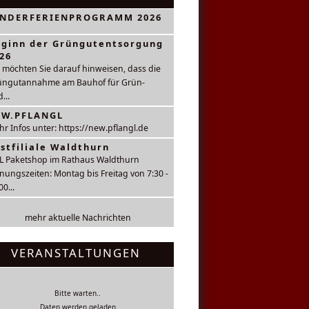
INDERFERIENPROGRAMM 2026
ginn der Grüngutentsorgung
26
 möchten Sie darauf hinweisen, dass die
üngutannahme am Bauhof für Grün-
...
EW.PFLANGL
r Infos unter: https://new.pflangl.de
stfiliale Waldthurn
L Paketshop im Rathaus Waldthurn
nungszeiten: Montag bis Freitag von 7:30 -
00...
mehr aktuelle Nachrichten
VERANSTALTUNGEN
Bitte warten..
Daten werden geladen