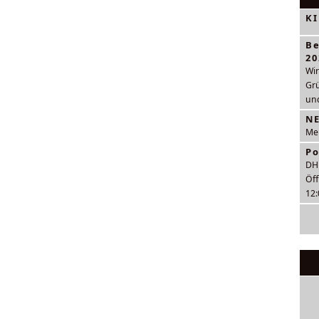
K
Be
20
Wir
Gr
und
N
Meh
Po
DH
Öff
12: