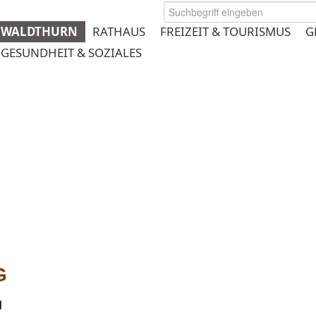
WALDTHURN
RATHAUS
FREIZEIT & TOURISMUS
G
GESUNDHEIT & SOZIALES
rmeplanung
g
g