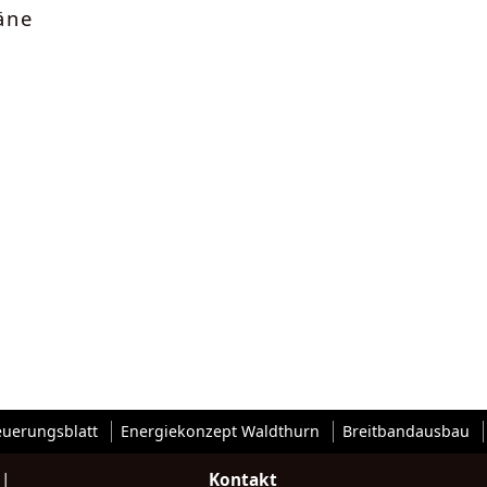
äne
euerungsblatt
Energiekonzept Waldthurn
Breitbandausbau
|
Kontakt