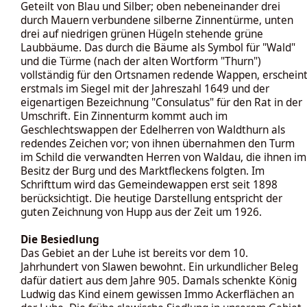
Geteilt von Blau und Silber; oben nebeneinander drei
durch Mauern verbundene silberne Zinnentürme, unten
drei auf niedrigen grünen Hügeln stehende grüne
Laubbäume. Das durch die Bäume als Symbol für "Wald"
und die Türme (nach der alten Wortform "Thurn")
vollständig für den Ortsnamen redende Wappen, erschein
erstmals im Siegel mit der Jahreszahl 1649 und der
eigenartigen Bezeichnung "Consulatus" für den Rat in der
Umschrift. Ein Zinnenturm kommt auch im
Geschlechtswappen der Edelherren von Waldthurn als
redendes Zeichen vor; von ihnen übernahmen den Turm
im Schild die verwandten Herren von Waldau, die ihnen im
Besitz der Burg und des Marktfleckens folgten. Im
Schrifttum wird das Gemeindewappen erst seit 1898
berücksichtigt. Die heutige Darstellung entspricht der
guten Zeichnung von Hupp aus der Zeit um 1926.
Die Besiedlung
Das Gebiet an der Luhe ist bereits vor dem 10.
Jahrhundert von Slawen bewohnt. Ein urkundlicher Beleg
dafür datiert aus dem Jahre 905. Damals schenkte König
Ludwig das Kind einem gewissen Immo Ackerflächen an