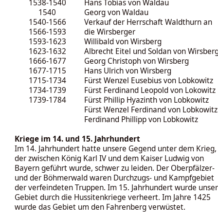
1538-1540
Hans Tobias von Waldau
1540
Georg von Waldau
1540-1566
Verkauf der Herrschaft Waldthurn an
1566-1593
die Wirsberger
1593-1623
Willibald von Wirsberg
1623-1632
Albrecht Eitel und Soldan von Wirsber
1666-1677
Georg Christoph von Wirsberg
1677-1715
Hans Ulrich von Wirsberg
1715-1734
Fürst Wenzel Eusebius von Lobkowitz
1734-1739
Fürst Ferdinand Leopold von Lokowitz
1739-1784
Fürst Phillip Hyazinth von Lobkowitz
Fürst Wenzel Ferdinand von Lobkowitz
Ferdinand Phillipp von Lobkowitz
Kriege im 14. und 15. Jahrhundert
Im 14. Jahrhundert hatte unsere Gegend unter dem Krieg
der zwischen König Karl IV und dem Kaiser Ludwig von
Bayern geführt wurde, schwer zu leiden. Der Oberpfälzer-
und der Böhmerwald waren Durchzugs- und Kampfgebiet
der verfeindeten Truppen. Im 15. Jahrhundert wurde unser
Gebiet durch die Hussitenkriege verheert. Im Jahre 1425
wurde das Gebiet um den Fahrenberg verwüstet.