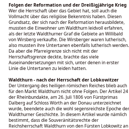
Folgen der Reformation und der Dreißigjährige Krieg
Wer die Herrschaft über das Gebiet hat, soll auch die
Vollmacht über das religiöse Bekenntnis haben. Diesen
Grundsatz, der sich nach der Reformation herausbildete,
mussten die Einwohner um Waldthurn leidvoll erfahren,
als der letzte Waldthurner Graf die Gebiete an Willibald
von Wirsberg verkaufte. Die Wirsberger waren lutherisch,
also mussten ihre Untertanen ebenfalls lutherisch werden.
Da aber die Pfarreigrenze sich nicht mit der
Herrschaftsgrenze deckte, brachte das viele
Auseinandersetzungen mit sich, unter denen in erster
Linie die Untertanen zu leiden hatten.
Waldthurn - nach der Herrschaft der Lobkowitzer
Der Untergang des heiligen römischen Reiches blieb auch
für den Markt Waldthurn nicht ohne Folgen. Der Artikel 24
der Rheinbundakte, am 26. Juli 1806 von Fürstprimas
Dalberg auf Schloss Wörth an der Donau unterzeichnet
wurde, beendete auch die wohl segensreichste Epoche de
Waldthurner Geschichte. In diesem Artikel wurde nämlich
bestimmt, dass die Souveränitätsrechte der
Reichsherrschaft Waldthurn von den Fürsten Lobkowitz an