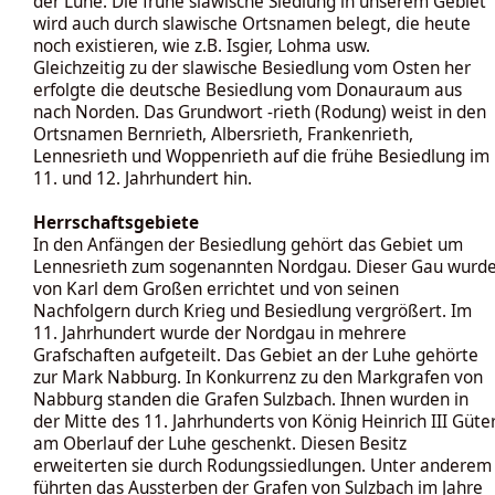
der Luhe. Die frühe slawische Siedlung in unserem Gebiet
wird auch durch slawische Ortsnamen belegt, die heute
noch existieren, wie z.B. Isgier, Lohma usw.
Gleichzeitig zu der slawische Besiedlung vom Osten her
erfolgte die deutsche Besiedlung vom Donauraum aus
nach Norden. Das Grundwort -rieth (Rodung) weist in den
Ortsnamen Bernrieth, Albersrieth, Frankenrieth,
Lennesrieth und Woppenrieth auf die frühe Besiedlung im
11. und 12. Jahrhundert hin.
Herrschaftsgebiete
In den Anfängen der Besiedlung gehört das Gebiet um
Lennesrieth zum sogenannten Nordgau. Dieser Gau wurd
von Karl dem Großen errichtet und von seinen
Nachfolgern durch Krieg und Besiedlung vergrößert. Im
11. Jahrhundert wurde der Nordgau in mehrere
Grafschaften aufgeteilt. Das Gebiet an der Luhe gehörte
zur Mark Nabburg. In Konkurrenz zu den Markgrafen von
Nabburg standen die Grafen Sulzbach. Ihnen wurden in
der Mitte des 11. Jahrhunderts von König Heinrich III Güte
am Oberlauf der Luhe geschenkt. Diesen Besitz
erweiterten sie durch Rodungssiedlungen. Unter anderem
führten das Aussterben der Grafen von Sulzbach im Jahre