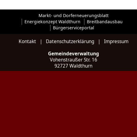
Markt- und Dorferneuerungsblatt
Energiekonzept Waldthurn
Breitbandausbau
Bürgerserviceportal
Kontakt
|
Datenschutzerklärung
|
Impressum
Gemeindeverwaltung
Vohenstraußer Str. 16
92727 Waldthurn
Kontakt
Tel: 09657 / 922 035 - 0
Fax: 09657 / 922 035 - 20
E-Mail:
poststelle@waldthurn.de
Web:
www.waldthurn.de
Social:
Instagram
Öffnungszeiten
Montag bis Freitag
07:30 bis 12:00 Uhr