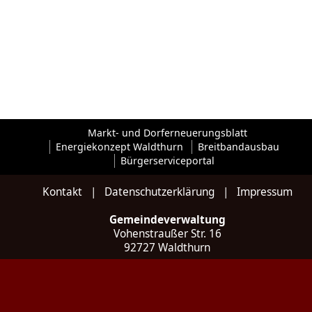
Markt- und Dorferneuerungsblatt
Energiekonzept Waldthurn
Breitbandausbau
Bürgerserviceportal
Kontakt
|
Datenschutzerklärung
|
Impressum
Gemeindeverwaltung
Vohenstraußer Str. 16
92727 Waldthurn
Kontakt
Tel: 09657 / 922 035 - 0
Fax: 09657 / 922 035 - 20