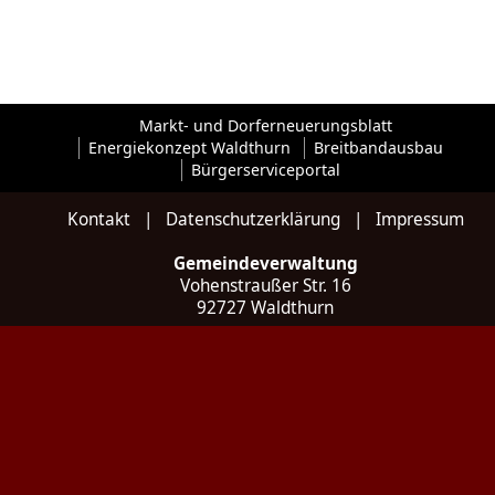
Markt- und Dorferneuerungsblatt
Energiekonzept Waldthurn
Breitbandausbau
Bürgerserviceportal
Kontakt
|
Datenschutzerklärung
|
Impressum
Gemeindeverwaltung
Vohenstraußer Str. 16
92727 Waldthurn
Kontakt
Tel: 09657 / 922 035 - 0
Fax: 09657 / 922 035 - 20
E-Mail:
poststelle@waldthurn.de
Web:
www.waldthurn.de
Social:
Instagram