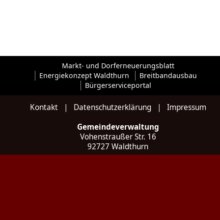
Markt- und Dorferneuerungsblatt
Energiekonzept Waldthurn
Breitbandausbau
Bürgerserviceportal
Kontakt
|
Datenschutzerklärung
|
Impressum
Gemeindeverwaltung
Vohenstraußer Str. 16
92727 Waldthurn
Kontakt
Tel: 09657 / 922 035 - 0
Fax: 09657 / 922 035 - 20
E-Mail:
poststelle@waldthurn.de
Web:
www.waldthurn.de
Social:
Instagram