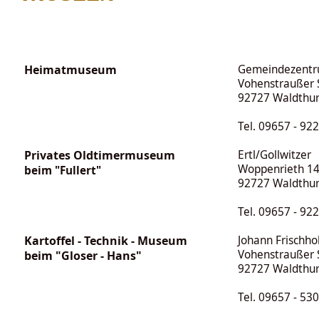
Heimatmuseum
Gemeindezentr
Vohenstraußer S
92727 Waldthu
Tel. 09657 - 92
Privates Oldtimermuseum
Ertl/Gollwitzer
Woppenrieth 1
beim "Fullert"
92727 Waldthu
Tel. 09657 - 92
Kartoffel - Technik - Museum
Johann Frischho
Vohenstraußer S
beim "Gloser - Hans"
92727 Waldthu
Tel. 09657 - 530