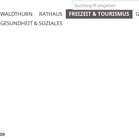
WALDTHURN
RATHAUS
FREIZEIT & TOURISMUS
G
GESUNDHEIT & SOZIALES
rmeplanung
nde