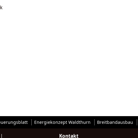
k
euerungsblatt
Energiekonzept Waldthurn
Breitbandausbau
|
Kontakt