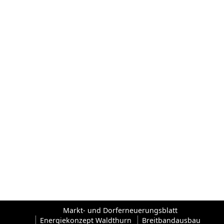
Markt- und Dorferneuerungsblatt
Energiekonzept Waldthurn
Breitbandausbau