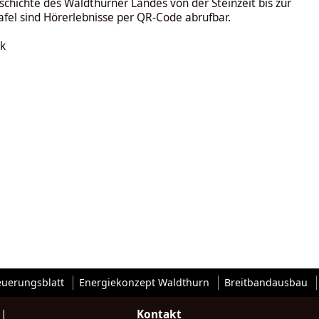
chichte des Waldthurner Landes von der Steinzeit bis zur
afel sind Hörerlebnisse per QR-Code abrufbar.
k
euerungsblatt
Energiekonzept Waldthurn
Breitbandausbau
|
Kontakt