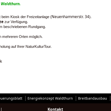
 Waldthurn.
Neuenhammerstr. 34
beim Kiosk der Freizeitanlage (
).
ze
zur Verfügung.
dem beschriebenen Rundgang.
an mehreren Orten möglich.
olung auf Ihrer NaturKulturTour.
k
euerungsblatt
Energiekonzept Waldthurn
Breitbandausbau
|
Kontakt