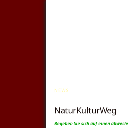
Kommunale Wä
NEWS
NaturKulturWeg
Begeben Sie sich auf einen abwech