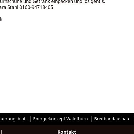
urnschuhe und Getränk einpacken und los geht´s.
ara Stahl 0160-94718405
k
euerungsblatt
Energiekonzept Waldthurn
Breitbandausbau
|
Kontakt