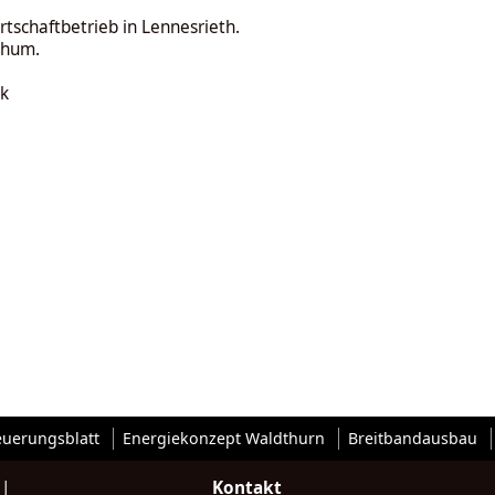
rtschaftbetrieb in Lennesrieth.
zthum.
k
euerungsblatt
Energiekonzept Waldthurn
Breitbandausbau
|
Kontakt