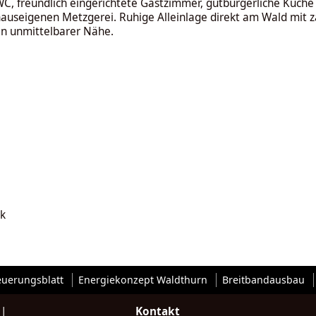
, freundlich eingerichtete Gastzimmer, gutbürgerliche Küche
 hauseigenen Metzgerei. Ruhige Alleinlage direkt am Wald mit
 in unmittelbarer Nähe.
k
euerungsblatt
Energiekonzept Waldthurn
Breitbandausbau
|
Kontakt