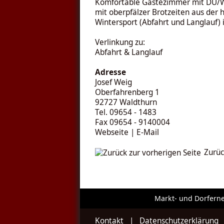
Komfortable Gästezimmer mit DU/WC
mit oberpfälzer Brotzeiten aus der
Wintersport (
Abfahrt
und
Langlauf
)
Verlinkung zu:
Abfahrt
&
Langlauf
Adresse
Josef Weig
Oberfahrenberg 1
92727 Waldthurn
Tel. 09654 - 1483
Fax 09654 - 9140004
Webseite
|
E-Mail
Zurüc
Markt- und Dorfern
Kontakt
|
Datenschutzerklärung