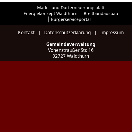
Markt- und Dorferneuerungsblatt
Energiekonzept Waldthurn
Breitbandausbau
Bürgerserviceportal
Kontakt
|
Datenschutzerklärung
|
Impressum
Gemeindeverwaltung
Vohenstraußer Str. 16
92727 Waldthurn
Kontakt
Tel: 09657 / 922 035 - 0
Fax: 09657 / 922 035 - 20
E-Mail:
poststelle@waldthurn.de
Web:
www.waldthurn.de
Social:
Instagram
Öffnungszeiten
Montag bis Freitag
07:30 bis 12:00 Uhr
Donnerstag zusätzlich