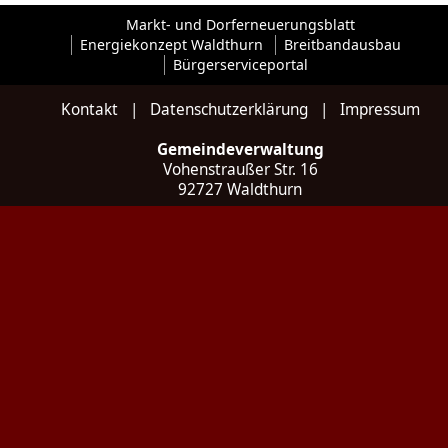
Markt- und Dorferneuerungsblatt
Energiekonzept Waldthurn
Breitbandausbau
Bürgerserviceportal
Kontakt
|
Datenschutzerklärung
|
Impressum
Gemeindeverwaltung
Vohenstraußer Str. 16
92727 Waldthurn
Kontakt
Tel: 09657 / 922 035 - 0
Fax: 09657 / 922 035 - 20
E-Mail:
poststelle@waldthurn.de
Web:
www.waldthurn.de
Social:
Instagram
Öffnungszeiten
Montag bis Freitag
07:30 bis 12:00 Uhr
Donnerstag zusätzlich