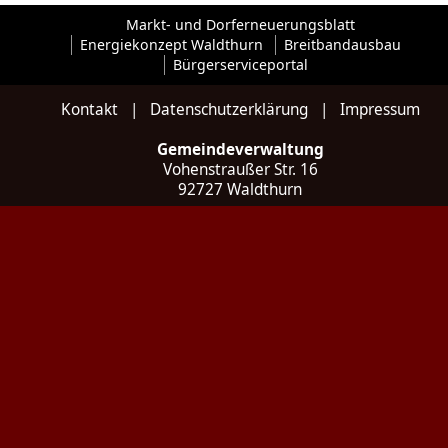
Markt- und Dorferneuerungsblatt
Energiekonzept Waldthurn
Breitbandausbau
Bürgerserviceportal
Kontakt
|
Datenschutzerklärung
|
Impressum
Gemeindeverwaltung
Vohenstraußer Str. 16
92727 Waldthurn
Kontakt
Tel: 09657 / 922 035 - 0
Fax: 09657 / 922 035 - 20
E-Mail:
poststelle@waldthurn.de
Web:
www.waldthurn.de
Social:
Instagram
Öffnungszeiten
Montag bis Freitag
07:30 bis 12:00 Uhr
Donnerstag zusätzlich