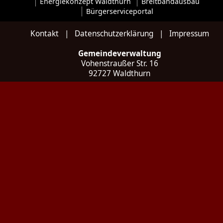
Energiekonzept Waldthurn
Breitbandausbau
Bürgerserviceportal
Kontakt
|
Datenschutzerklärung
|
Impressum
Gemeindeverwaltung
Vohenstraußer Str. 16
92727 Waldthurn
Kontakt
Tel: 09657 / 922 035 - 0
Fax: 09657 / 922 035 - 20
E-Mail:
poststelle@waldthurn.de
Web:
www.waldthurn.de
Social:
Instagram
Öffnungszeiten
Montag bis Freitag
07:30 bis 12:00 Uhr
Donnerstag zusätzlich
von 13:00 bis 18:00 Uhr