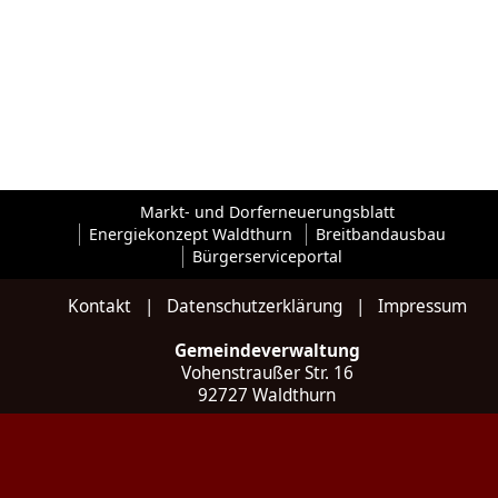
Markt- und Dorferneuerungsblatt
Energiekonzept Waldthurn
Breitbandausbau
Bürgerserviceportal
Kontakt
|
Datenschutzerklärung
|
Impressum
Gemeindeverwaltung
Vohenstraußer Str. 16
92727 Waldthurn
Kontakt
Tel: 09657 / 922 035 - 0
Fax: 09657 / 922 035 - 20