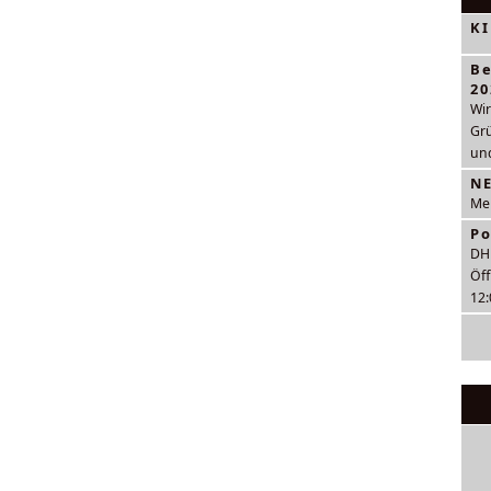
K
Be
20
Wir
Gr
und
N
Meh
Po
DH
Öff
12: