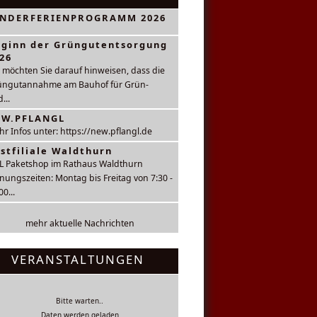
INDERFERIENPROGRAMM 2026
ginn der Grüngutentsorgung
26
 möchten Sie darauf hinweisen, dass die
üngutannahme am Bauhof für Grün-
...
EW.PFLANGL
r Infos unter: https://new.pflangl.de
stfiliale Waldthurn
L Paketshop im Rathaus Waldthurn
nungszeiten: Montag bis Freitag von 7:30 -
00...
mehr aktuelle Nachrichten
VERANSTALTUNGEN
Bitte warten..
Daten werden geladen